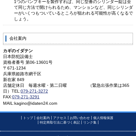
1つのバンプキーを製作すれば、同じ型番のシリンダー錠は全
て同じ方法で開けられるため、マンションなど、同じシリンダ
ーがいくつもついているところが狙われる可能性が高くなるで
しょう。
会社案内
カギのイダテン
日本防犯設備士
資格者番号 第06-13601号
〒671-1234
兵庫県姫路市網干区
新在家 849
店舗定休日 毎週水曜・第二日曜 （緊急出張作業は365
日）
TEL:
079-271-3272
FAX:
079-271-3291
MAIL:kagino@idaten24.com
トップ
会社案内
アクセス
お問い合わせ
個人情報保護
特定商取引法に基づく表記
リンク集